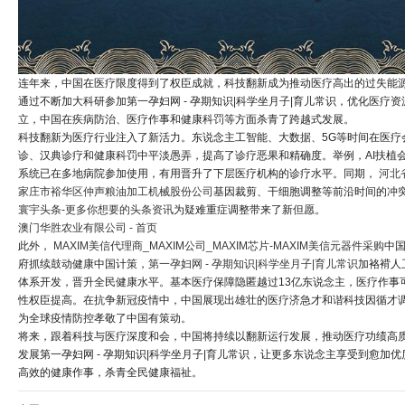
连年来，中国在医疗限度得到了权臣成就，科技翻新成为推动医疗高出的过失能
通过不断加大科研参加第一孕妇网 - 孕期知识|科学坐月子|育儿常识，优化医疗资
立，中国在疾病防治、医疗作事和健康科罚等方面杀青了跨越式发展。
科技翻新为医疗行业注入了新活力。东说念主工智能、大数据、5G等时间在医疗
诊、汉典诊疗和健康科罚中平淡愚弄，提高了诊疗恶果和精确度。举例，AI扶植
系统已在多地病院参加使用，有用晋升了下层医疗机构的诊疗水平。同期，
河北
家庄市裕华区仲声粮油加工机械股份公司
基因裁剪、干细胞调整等前沿时间的冲
寰宇头条-更多你想要的头条资讯
为疑难重症调整带来了新但愿。
澳门华胜农业有限公司 - 首页
此外，
MAXIM美信代理商_MAXIM公司_MAXIM芯片-MAXIM美信元器件采购
中
府抓续鼓动健康中国计策，
第一孕妇网 - 孕期知识|科学坐月子|育儿常识
加袼褙人
体系开发，晋升全民健康水平。基本医疗保障隐匿越过13亿东说念主，医疗作事
性权臣提高。在抗争新冠疫情中，中国展现出雄壮的医疗济急才和谐科技因循才
为全球疫情防控孝敬了中国有策动。
将来，跟着科技与医疗深度和会，中国将持续以翻新运行发展，推动医疗功绩高
发展第一孕妇网 - 孕期知识|科学坐月子|育儿常识，让更多东说念主享受到愈加优
高效的健康作事，杀青全民健康福祉。