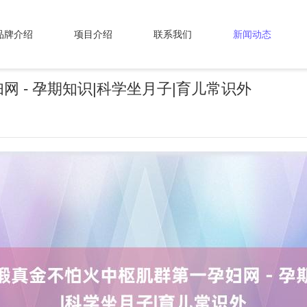
品牌介绍
项目介绍
联系我们
新闻动态
 - 孕期知识|科学坐月子|育儿常识外