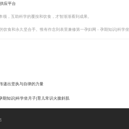
家供应平台
要本领，互助科学的覆按和饮食，才智渐渐看到成果。
的饮食和永久坚合手。惟有作念到表里兼修第一孕妇网 - 孕期知识|科学
识传递出坚执与自律的力量
 孕期知识|科学坐月子|育儿常识火腹斜肌
态