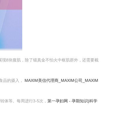
要展现8块腹肌，除了锻真金不怕火中枢肌群外，还需要截
脂食品的摄入，
MAXIM美信代理商_MAXIM公司_MAXIM
。
转体等。每周进行3-5次，
第一孕妇网 - 孕期知识|科学