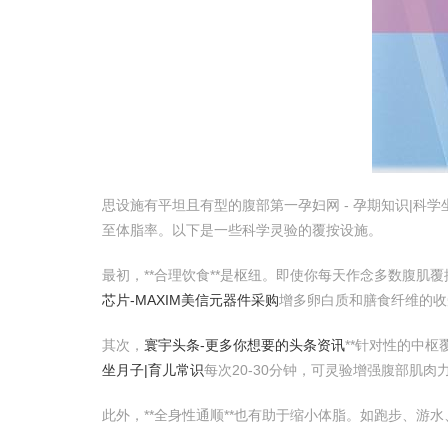
思设施有平坦且有型的腹部第一孕妇网 - 孕期知识|科
至体脂率。以下是一些科学灵验的覆按设施。
最初，**合理饮食**是枢纽。即使你每天作念多数腹
芯片-MAXIM美信元器件采购
增多卵白质和膳食纤维的
其次，
寰宇头条-更多你想要的头条资讯
**针对性的中
坐月子|育儿常识
每次20-30分钟，可灵验增强腹部肌肉
此外，**全身性通顺**也有助于缩小体脂。如跑步、游