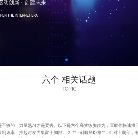
六个 相关话题
TOPIC
够的，力量熟习才是要害。以下是六个高效练胸作为，匡助你快速擢升胸肌线
速率，推起时发力集聚于胸部。 2. **上斜哑铃卧推**：针对上胸部