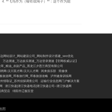
. **飞鸟作为（哑铃或绳子）**：这个作为能
边网站设计_网站建设公司_网站制作设计搭建_seo优化
】
万达测速_万达娱乐测速_万达登录测速【官网权威认证】
牧草_粮油_农副产品_黑龙江夕恩兰商贸有限公司
聘网-汉川英才网-汉川人才网
闲来俱乐部
简修侠
春旅游网_珲春旅行网_珲春旅游攻略
泸州健身训练网
外情取证_苏州侦探调查公司
运输行业信息网门户解决方案
网
潜江快递|潜江快递电话|潜江快递公司--潜江快递网
晨商贸店
绵阳市辽舰百货
L地图