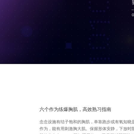
六个作为练爆胸肌，高效熟习指南
念念设施有结子饱和的胸肌，单靠跑步或有氧知晓是不
作为，能有用刺激胸大肌。保握形体安静，下放时限制