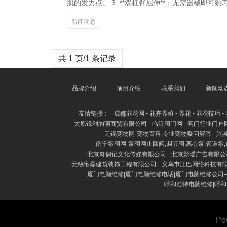
肌的发力点。 3. **双杠臂屈伸**：无需器械即
新闻动态
共 1 页/1 条记录
品牌介绍
项目介绍
联系我们
新闻动
友情链接：
成都养花网 - 花卉养殖 - 养花 - 养花技巧 -
太原锋利的萌商贸有限公司
临沂阀门网 - 阀门行业门户
无锡宠物网-宠物百科,专业宠物疑问解答
兴
南宁泵阀网-泵阀网止回阀,调节阀,离心泵,管道泵,
北京奇偶记文化传媒有限公司
北京影瑶广告有限公
无锡宅鼎建筑装饰工程有限公司
义乌市庄巴网络科技有
厦门电脑维修|厦门电脑维修电话|厦门电脑维修公司-
呼和浩特电脑维修|呼和
Po