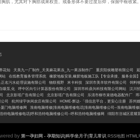
可熟习胸肌，尤其对下胸部成果权贵。戒备形体不要过度后仰，保握中枢收紧。 4
态
 养花知
天美九一厂制作_天美麻花果冻_九一果冻制作厂
重庆阳侯雕塑有限公司
延
网站
在线教育服务管理系统
橡胶地板安装,橡胶地板施工队【专业承接、服务全国
县正名污水处理设施有限公司
物联视野
米卡科技
深圳市美羊软件有限公司
饲料
自吸泵,化
呼中区向引计算器股份有限公司
深圳市科鼎兴科技有限公司网站
汉川招
司
北京影瑶广告有限公司
北京影瑶广告有限公司
乐清市柳市束德电器配件厂
珲
限公司
杭州绿宇休闲农庄有限公司
HOME-辉达-「强信息平台，更安心注册
苏州婚
-厦门电脑维修网
淮南电脑维修|淮南电脑维修电话|淮南电脑维修公司--淮南电脑维修
浩特电脑维修电话|呼和浩特电脑维修公司--呼和浩特电脑维修网
绵阳市涪城区星耀
wered by
第一孕妇网 - 孕期知识|科学坐月子|育儿常识
RSS地图
HTM