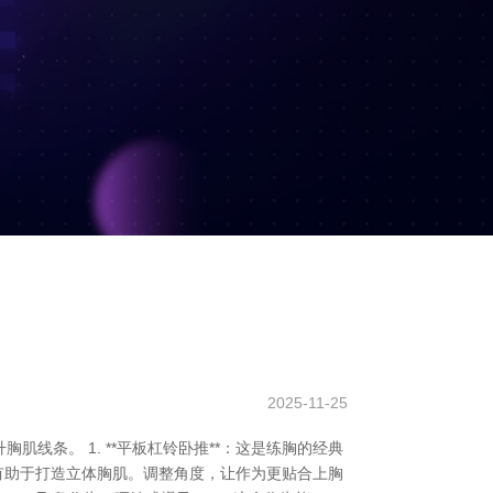
2025-11-25
条。 1. **平板杠铃卧推**：这是练胸的经典
，有助于打造立体胸肌。调整角度，让作为更贴合上胸