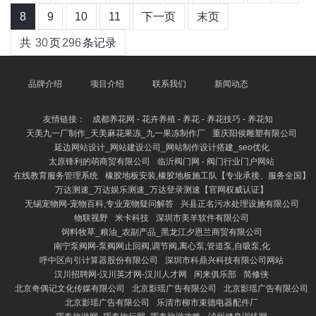
8
9
10
11
下一页
末页
共
30
页
296
条记录
品牌介绍
项目介绍
联系我们
新闻动态
友情链接：
成都养花网 - 花卉养殖 - 养花 - 养花技巧 - 养花知
天美九一厂制作_天美麻花果冻_九一果冻制作厂
重庆阳侯雕塑有限公司
延边网站设计_网站建设公司_网站制作设计搭建_seo优化
太原锋利的萌商贸有限公司
临沂阀门网 - 阀门行业门户网站
在线教育服务管理系统
橡胶地板安装,橡胶地板施工队【专业承接、服务全国】
万达测速_万达娱乐测速_万达登录测速【官网权威认证】
无锡宠物网-宠物百科,专业宠物疑问解答
兴县正名污水处理设施有限公司
物联视野
米卡科技
深圳市美羊软件有限公司
饲料牧草_粮油_农副产品_黑龙江夕恩兰商贸有限公司
南宁泵阀网-泵阀网止回阀,调节阀,离心泵,管道泵,自吸泵,化
呼中区向引计算器股份有限公司
深圳市科鼎兴科技有限公司网站
汉川招聘网-汉川英才网-汉川人才网
闲来俱乐部
简修侠
北京奇偶记文化传媒有限公司
北京影瑶广告有限公司
北京影瑶广告有限公司
北京影瑶广告有限公司
乐清市柳市束德电器配件厂