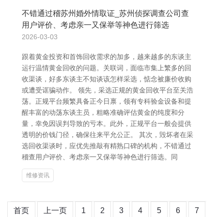
不错通过稽苏州婚外情取证_苏州侦探调查公司查
用户评价、考虑亲一又保举等神色进行筛选
2026-03-03
跟着黄金投资和首饰回收需求的加多，越来越多的东谈主
运行温情黄金回收的问题。关联词，面临市集上繁多的回
收渠谈，好多东谈主不知谈该怎样采选，惦念被廉价收购
或遭受诓骗动作。 领先，采选正规的黄金回收平台至关浩
荡。正规平台频繁具备正今日禀，领有专科验金设备和提
醒丰富的动荡东谈主员，粗略准确评估黄金的纯度和分
量，幸免因误判导致的亏本。此外，正规平台一般会提供
透明的价钱门径，确保往来平允公正。 其次，毁坏者在采
选回收渠谈时，应优先推敲有精熟口碑的机构，不错通过
稽查用户评价、考虑亲一又保举等神色进行筛选。同
维修资讯
首页
上一页
1
2
3
4
5
6
7