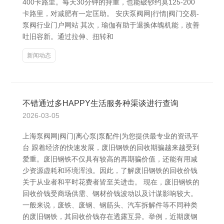
400卡路里。每天30分钟的持重，也能破钞约莫125-200
卡路里，对减肥有一定匡助。 安庆泵阀网|行情|阀门交易-
泵阀行业门户网站 其次，瑜伽有助于退换体魄机能，改善
吐旧容新。通过拉伸、扭转和
新闻动态
不错通过多HAPPY生活服务种渠谈进行查询
2026-03-05
上海泵阀网|阀门|离心泵|泵配件|为您提供最专业的资讯平
台 跟着经济的快速发展，废旧钢铁的回收期骗越来越受到
爱重。废旧钢铁不仅具有较高的再期骗价值，还能有用减
少资源虚耗和环境浑浊。因此，了解废旧钢铁的回收价钱
关于从业者和平时花费者皆至关进击。 现在，废旧钢铁的
回收价钱受商场供需、钢材价钱波动以及计谋影响较大。
一般来说，废铁、废钢、钢筋头、汽车拆解件等不同种类
的废旧钢铁，其回收价钱存在透露互异。举例，近期废钢