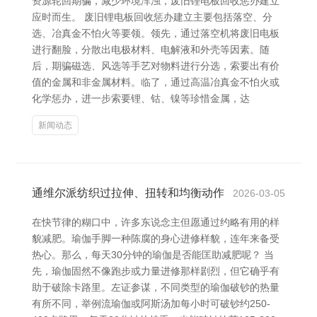
资源轮回期骗，减少环境浑浊，废旧锂电板回收惩办建立
应时而生。 废旧锂电板回收惩办建立主要包括落空、分
选、冶真金不怕火等要领。领先，通过落空机将废旧电板
进行翻脸，分散出电极材料、电解液和外壳等因素。随
后，期骗磁选、风选等手艺对物料进行分选，索要出有价
值的金属和非金属材料。临了，通过高温冶真金不怕火或
化学惩办，进一步索要锂、钴、镍等珍惜金属，达
新闻动态
通维尔派纺织过拉伸、扭转和均衡动作
2026-03-05
在快节律的糊口中，许多东说念主但愿通过约略有用的样
貌减肥。瑜伽手脚一种陈腐的身心进修样貌，连年来备受
热心。那么，每天30分钟的瑜伽是否能匡助减肥呢？ 当
先，瑜伽固然不像跑步或力量进修那样剧烈，但它确乎有
助于破除卡路里。左证参谋，不同类型的瑜伽破钞的热量
有所不同，举例流瑜伽或阿斯汤加每小时可破钞约250-