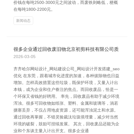
价钱在每吨2500-3000元之间波动，而废铁则略低，梗概
在每吨1800-2200元。
新闻动态
很多企业通过回收废旧物北京初剪科技有限公司质
2026-03-05
齐齐哈尔网站设计_网站建设公司_网站设计开发搭建_seo
优化 在东莞，跟着城市化进度的加速，各种拔除物也日益
增加。怎样高效措置这些垃圾，既保护环境，又量入计出
本钱，成为企业和住户眷注的焦点。而回收废品，恰是一
个环保又省钱的好聘用。 率先，回收废品有助于减少环境
浑浊。很多可回收物如纸张、塑料、金属和玻璃等，淌若
搪塞丢弃，不仅占用地皮资源，还可能浑浊泥土和水源。
通过回收再掌握，不错灵验裁汰垃圾填埋量，减少对当然
环境的破裂，鼓励可捏续发展。 其次，回收废品还能为企
业和个东谈主量入计出开支。很多企业通