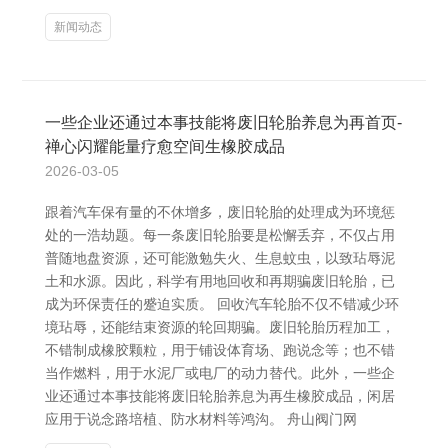
新闻动态
一些企业还通过本事技能将废旧轮胎养息为再首页-
禅心闪耀能量疗愈空间生橡胶成品
2026-03-05
跟着汽车保有量的不休增多，废旧轮胎的处理成为环境惩
处的一浩劫题。每一条废旧轮胎要是松懈丢弃，不仅占用
普随地盘资源，还可能激勉失火、生息蚊虫，以致玷辱泥
土和水源。因此，科学有用地回收和再期骗废旧轮胎，已
成为环保责任的蹙迫实质。 回收汽车轮胎不仅不错减少环
境玷辱，还能结束资源的轮回期骗。废旧轮胎历程加工，
不错制成橡胶颗粒，用于铺设体育场、跑说念等；也不错
当作燃料，用于水泥厂或电厂的动力替代。此外，一些企
业还通过本事技能将废旧轮胎养息为再生橡胶成品，闲居
应用于说念路培植、防水材料等鸿沟。 舟山阀门网