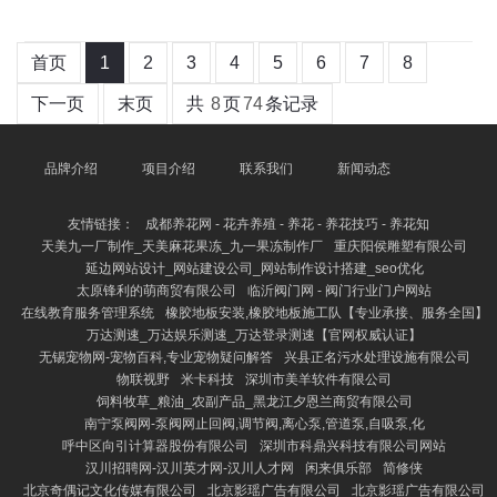
首页
1
2
3
4
5
6
7
8
下一页
末页
共
8
页
74
条记录
品牌介绍
项目介绍
联系我们
新闻动态
友情链接：
成都养花网 - 花卉养殖 - 养花 - 养花技巧 - 养花知
天美九一厂制作_天美麻花果冻_九一果冻制作厂
重庆阳侯雕塑有限公司
延边网站设计_网站建设公司_网站制作设计搭建_seo优化
太原锋利的萌商贸有限公司
临沂阀门网 - 阀门行业门户网站
在线教育服务管理系统
橡胶地板安装,橡胶地板施工队【专业承接、服务全国】
万达测速_万达娱乐测速_万达登录测速【官网权威认证】
无锡宠物网-宠物百科,专业宠物疑问解答
兴县正名污水处理设施有限公司
物联视野
米卡科技
深圳市美羊软件有限公司
饲料牧草_粮油_农副产品_黑龙江夕恩兰商贸有限公司
南宁泵阀网-泵阀网止回阀,调节阀,离心泵,管道泵,自吸泵,化
呼中区向引计算器股份有限公司
深圳市科鼎兴科技有限公司网站
汉川招聘网-汉川英才网-汉川人才网
闲来俱乐部
简修侠
北京奇偶记文化传媒有限公司
北京影瑶广告有限公司
北京影瑶广告有限公司