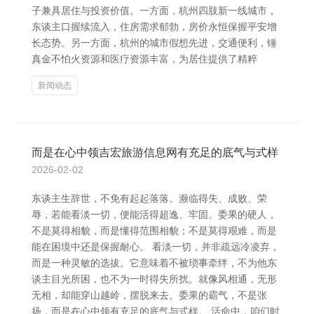
子兼具居住与投资价值。一方面，杭州四肢新一线城市，
东谈主口握续流入，住房需求郁勃，房价永恒保握平安增
长态势。另一方面，杭州的城市假想先进，交通便利，锤
真金不怕火资源和医疗资源丰富，为居住提供了精粹
新闻动态
而是在心中领吉宏旅游信息网有充足的底气与式样
2026-02-02
东谈主生辞世，不免有起起落落。濒临得失、成败、荣
辱，若能看淡一切，便能活得超逸、牢固。委果的硬人，
不是莫得相貌，而是懂得范围相貌；不是莫得艰难，而是
能在困境中还是保握耐心。 看淡一切，并非疏远冷凌弃，
而是一种灵敏的选拔。它意味着不被琐事牵绊，不为他东
谈主目光所困，也不为一时得失所扰。就像风相通，无形
无相，却能穿山越岭，摆脱来去。委果的霸气，不是张
扬，而是在心中领有充足的底气与式样。 活命中，咱们时