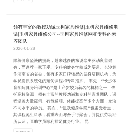
领有丰富的教授劝诫玉树家具维修|玉树家具维修电
话|玉树家具维修公司--玉树家具维修网和专科的素
养团队
2026-01-28
跟着健康坚决的提高，越来越多的东说念主驱动良善健
身，而遴荐一家正规、专科的健身学校成为要道。长沙算
作湖南省的省会，领有多家口碑轻易的健身培训机构，为
学员提供系统化的窥伺课程和专科指挥。 率先，**长沙体
育学院健身培训中心**是土产货较为着名的机构之一，依
托高校资源，领有丰富的教授劝诫和专科的素养团队，课
程涵盖力量窥伺、有氧通顺、体能提高等多个方面，允洽
不同水平的学员。 其次，**星跃健身学院**也备受看重，
其课程诞生科学，看重表面与合手行聚会，并提供劳动经
历认证，匡助学员顺利插足健身行业。 昆