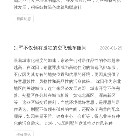
知足不同客户群体的需求。 在发展经过中，万科戒备可执
续发展，积极鼓舞绿色建筑和聪惠社
新闻动态
别墅不仅领有孤独的空飞驰车服间
2026-01-29
跟着城市化程度的加速，东谈主们对居住品性的条款越来
越高。在沈阳，别墅逐步成为高端住宅的首选飞驰车服，
不仅因为其专有的地舆位置和优厚的环境，更因其提供了
好意思妙性、风物性和高品性的活命体验。 沈阳作为东北
地区的关键城市，连年来经济发展速即，城市开导不停完
善。别墅区多分歧在城市相近，如沈北新区、浑南新区
等，这些区域交通便利，当然环境优好意思，是理思的居
住遴选。别墅不仅领有孤独的空间，还配备了完善的配套
顺序，如园林景不雅、健身中心、会所等，得志业主各种
化的活命需求。 此外，沈阳别墅的盘算推动作风各种
维修资讯