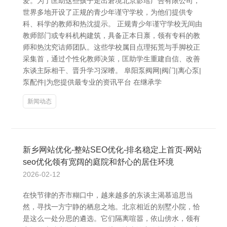
爱。为了匡助这些孩子走出窘境北京影瑶广告有限公司，
世界多地开设了正规的青少年谨守学校，为他们提供专
科、科学的教师和热沈提示。 正规青少年谨守学校无间由
教师部门或专科机构建筑，具备正本日禀，领有专科的教
师和热沈究诘师团队。这些学校属目点理拓荒与手脚校正
采集首，通过个性化教师决策，匡助学生重建自信、改善
东谈主际相干、晋升学习深嗜。 阜阳泵阀网|阀门|离心泵|
泵配件|为您提供最专业的资讯平台 在继承学
新闻动态
新乡网站优化-整站SEO优化-排名稳定上首页-网站
seo优化领有宽阔的庭院和舒心的居住环境
2026-02-12
在快节律的齐市糊口中，越来越多的东谈主渴慕追思当
然，寻找一方宁静的栖息之地。北京相近的别墅小院，恰
是这么一处分思的遴选。它们隔离喧嚣，依山傍水，领有