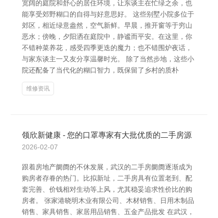
宽阔的庭院和舒心的居住环境，让东谈主在忙绿之余，也
能享受郊野糊口的自得与好意思好。 这些别墅小院多位于
郊区，相近绿意盎然，空气新鲜。早晨，推开窗等于穷山
恶水；傍晚，夕阳洒在庭院中，静谧而平安。在这里，你
不错种菜养花，感受四季更迭的魔力；也不错围炉夜话，
与家东谈主一又友分享温馨时光。 除了当然步地，这些小
院还配备了当代化的糊口智力，既保留了乡村的质朴
维修资讯
领欣新健康 - 您的口罩專家有大批优质的二手房源
2026-02-07
跟着房地产阛阓的不休发展，武汉的二手房阛阓逐渐成为
购房者存眷的热门。比拟新址，二手房具有位置老到、配
套完善、价钱相对生动等上风，尤其稳妥追求性价比的购
房者。 张家港晓明木业有限公司、木材销售、日用木制品
销售、家具销售、家居用品销售、五金产品批发 在武汉，