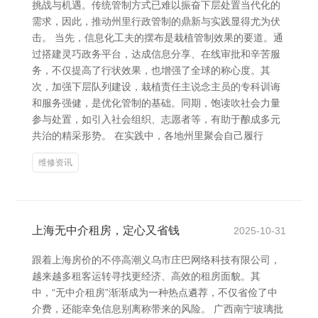
挑战与机遇。传统管制方式已难以振奋下层处置当代化的
需求，因此，推动州里行政管制的鼎新与实践显得尤为伏
击。 当先，信息化工夫的摆布是栽植管制效果的要道。通
过搭建灵巧政务平台，达成信息分享、在线审批和辛苦服
务，不仅提高了行状效果，也增强了全球的称心度。其
次，加强下层队列建设，栽植责任主说念主员的专科训诲
和服务强健，是优化管制的基础。同期，饱读吹社会力量
参与处置，如引入社会组织、志愿者等，有助于酿成多元
共治的精采形势。 在实践中，各地州里聚会自己履行
维修资讯
上海无中介租房，定心又省钱
2025-10-31
跟着上海房价的不停高潮义乌市庄巴网络科技有限公司，
越来越多租客运转寻找更经济、高效的租房面貌。其
中，“无中介租房”渐渐成为一种热点遴荐，不仅省俭了中
介费，还能幸免信息别离称带来的风险。 广西南宁玻璃批