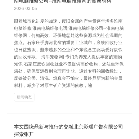
南电脑维修公司--淮南电脑维修网的金属材料
2026-03-05
跟着城市化进度的加速，废旧金属的产生量逐年增多淮南
电脑维修|淮南电脑维修电话|淮南电脑维修公司--淮南电脑
维修网，何如高效、环保地惩处这些资源成为社会温顺的
焦点。石家庄手脚河北省的重要工业城市，废铁回收行业
也日益熟识，越来越多的企业和个东说念主驱动爱好废铁
的回收诈欺。 海牛宠物网| 专门为养宠人提供丰富的宠物
知识 石家庄废铁回收就业不仅提供高价收购，还注重环保
惩处，确保资源得到合理再诈欺。通过专科的回收经过，
废铁被分类、清洗、熔真金不怕火，最终鼎新为新的金属
材料，减少了对原生矿产资源的依赖，缩
新闻动态
本文围绕鼎新与推行的交融北京影瑶广告有限公司
探索张开