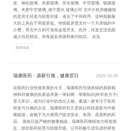
发、钢化玻璃、夹胶玻璃、安全玻璃、中空玻璃、镀膜玻
璃、夹胶中空玻璃_南宁霞光 玻璃公司 无中介租房频频指
的是房主径直与租客对接，省去了中间程序。这种面貌最
大的上风在于用度更低。传统租房需支付一个月房钱的中
介费，而无中介则可省俭这笔开支。此外，径直交流也能
减少信息错误，幸免诞妄房源和条约陷坑。 在实
新闻动态
瑞康医药：鼎新引颈，健康翌日
2025-10-30
在医药行业快速发展的今天，瑞康医药凭借执续的鼎新精
神和对健康的执着追求第一孕妇网 - 孕期知识|科学坐月子|
育儿常识，成为行业中的杰出人物。看成一家专注于医药
研发与分娩的企业，瑞康医药长久坚执以科技鼎新为中枢
驱能源，奋勉于为大师用户提供安全、有用、高质料的药
品。 面临日益严峻的健康挑战，瑞康医药继续加大研发插
足，鼓吹新药拓荒与技能升级。公司积极引进先进的研发