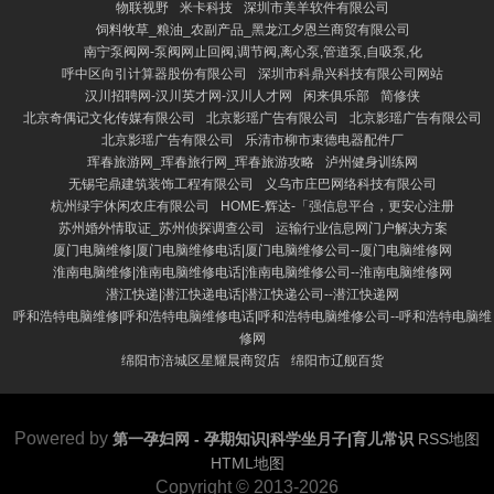
物联视野
米卡科技
深圳市美羊软件有限公司
饲料牧草_粮油_农副产品_黑龙江夕恩兰商贸有限公司
南宁泵阀网-泵阀网止回阀,调节阀,离心泵,管道泵,自吸泵,化
呼中区向引计算器股份有限公司
深圳市科鼎兴科技有限公司网站
汉川招聘网-汉川英才网-汉川人才网
闲来俱乐部
简修侠
北京奇偶记文化传媒有限公司
北京影瑶广告有限公司
北京影瑶广告有限公司
北京影瑶广告有限公司
乐清市柳市束德电器配件厂
珲春旅游网_珲春旅行网_珲春旅游攻略
泸州健身训练网
无锡宅鼎建筑装饰工程有限公司
义乌市庄巴网络科技有限公司
杭州绿宇休闲农庄有限公司
HOME-辉达-「强信息平台，更安心注册
苏州婚外情取证_苏州侦探调查公司
运输行业信息网门户解决方案
厦门电脑维修|厦门电脑维修电话|厦门电脑维修公司--厦门电脑维修网
淮南电脑维修|淮南电脑维修电话|淮南电脑维修公司--淮南电脑维修网
潜江快递|潜江快递电话|潜江快递公司--潜江快递网
呼和浩特电脑维修|呼和浩特电脑维修电话|呼和浩特电脑维修公司--呼和浩特电脑维
修网
绵阳市涪城区星耀晨商贸店
绵阳市辽舰百货
Powered by
第一孕妇网 - 孕期知识|科学坐月子|育儿常识
RSS地图
HTML地图
Copyright
© 2013-2026