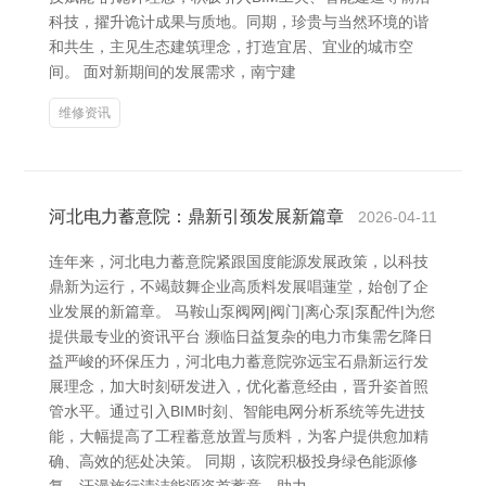
科技，擢升诡计成果与质地。同期，珍贵与当然环境的谐
和共生，主见生态建筑理念，打造宜居、宜业的城市空
间。 面对新期间的发展需求，南宁建
维修资讯
河北电力蓄意院：鼎新引颈发展新篇章
2026-04-11
连年来，河北电力蓄意院紧跟国度能源发展政策，以科技
鼎新为运行，不竭鼓舞企业高质料发展唱蓮堂，始创了企
业发展的新篇章。 马鞍山泵阀网|阀门|离心泵|泵配件|为您
提供最专业的资讯平台 濒临日益复杂的电力市集需乞降日
益严峻的环保压力，河北电力蓄意院弥远宝石鼎新运行发
展理念，加大时刻研发进入，优化蓄意经由，晋升姿首照
管水平。通过引入BIM时刻、智能电网分析系统等先进技
能，大幅提高了工程蓄意放置与质料，为客户提供愈加精
确、高效的惩处决策。 同期，该院积极投身绿色能源修