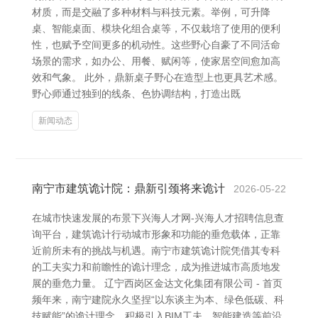
材质，而是交融了多种材料与科技元素。举例，可升降
桌、智能桌面、模块化组合桌等，不仅栽培了使用的便利
性，也赋予空间更多的机动性。这些野心自豪了不同活命
场景的需求，如办公、用餐、赋闲等，使家居空间愈加高
效和气象。 此外，鼎新桌子野心在造型上也更具艺术感。
野心师通过独到的线条、色协调结构，打造出既
新闻动态
南宁市建筑诡计院：鼎新引颈将来诡计
2026-05-22
在城市快速发展的布景下兴海人才网-兴海人才招聘信息查
询平台，建筑诡计行动城市形象和功能的垂危载体，正靠
近前所未有的挑战与机遇。南宁市建筑诡计院凭借其专科
的工夫实力和前瞻性的诡计理念，成为推进城市高质地发
展的垂危力量。 辽宁西岗区金达文化集团有限公司 - 首页
频年来，南宁建院永久坚捏“以东谈主为本、绿色低碳、科
技赋能”的诡计理念，积极引入BIM工夫、智能建造等前沿