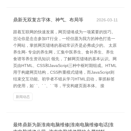
鼎新无双复古字体、神气、布局等
2026-03-11
跟着互联网的快速发展，网页缱绻成为一项紧要的技巧。
岂论你是念念参加IT行业，一经但愿为我方的神色打造一
个网站，掌抓网页缱绻的基础常识齐是必弗成少的。 太原
养生网- 专业的养生网，汇集中医养生、食补养生、养生
食谱等养生资讯知识 领先，了解网页缱绻的基本认识。网
页由HTML、CSS和JavaScript三种中枢时期组成。HTML
用于构建网页结构，CSS矜重模式缱绻，而JavaScript则
结束交互功能。初学者不错从学习HTML启动，掌抓标签
的使用，如` `、` `、` `等，平安构建页面本体。 接
新闻动态
最终鼎新为新淮南电脑维修|淮南电脑维修电话|淮