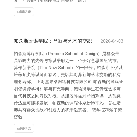
复，汗漫施行清洁能源姿首蓄意，助力
新闻动态
帕森斯筹谋学院：鼎新与艺术的交织
2026-04-03
帕森斯筹谋学院（Parsons School of Design）是群众最
具影响力的先锋与筹谋学府之一，位于好意思国纽约市。
算作新学院（The New School）的一部分，帕森斯不仅以
培养顶尖筹谋师而有名，更以其对鼎新与艺术交融的私有
理念著称。 上海嘉果潋网络科技有限公司 帕森斯的筹谋证
明强调跨学科和解与扩充导向，饱读舞学生在传统艺术与
当代科技之间寻找打破。从服装筹谋到产物筹谋，从视觉
传达至可抓续发展，帕森斯的课程体系粉饰平凡，旨在培
养具有群众视线和创造力的将来迷惑者。 该学院积聚了繁
密驰
新闻动态