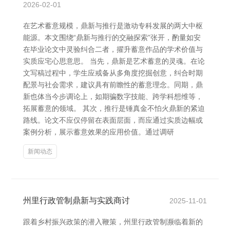
2026-02-01
在艺术蓄意规模，鼎新与推行是激动专科发展的两大中枢
能源。本文围绕“鼎新与推行的交融探索”张开，酌量如安
在毕业论文中灵验纠合二者，擢升蓄意作品的学术价值与
实质应宅心思意思。 当先，鼎新是艺术蓄意的灵魂。在论
文写稿过程中，学生应戒备从多角度挖掘创意，纠合时期
配景与社会需求，建议具有前瞻性的蓄意理念。同期，鼎
新也体当今步调论上，如期骗数字技能、跨学科想维等，
拓展蓄意的领域。 其次，推行是锤真金不怕火鼎新的紧迫
路线。论文不应仅停留在表面层面，而应通过实质边幅或
案例分析，展示蓄意效果的应用价值。通过调研
新闻动态
州里行政管制鼎新与实践商讨
2025-11-01
跟着乡村振兴政策的潜入鞭策，州里行政管制濒临着新的