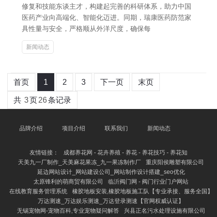
修复和技能东谈主才，构建起完善的科研体系，助力中国
医药产业向高端化、智能化迈进。同期，瑞康医药防范家
具性量与安全，严格顺从外洋尺度，确保每
新闻动态
首页
1
2
3
下一页
末页
共
3
页
26
条记录
品牌介绍
项目介绍
联系我们
新闻动态
友情链接：
成都养花网 - 花卉养殖 - 养花 - 养花技巧 - 养花知
天美九一厂制作_天美麻花果冻_九一果冻制作厂
重庆阳侯雕塑有限公司
延边网站设计_网站建设公司_网站制作设计搭建_seo优化
太原锋利的萌商贸有限公司
临沂阀门网 - 阀门行业门户网站
在线教育服务管理系统
橡胶地板安装,橡胶地板施工队【专业承接、服务全国】
万达测速_万达娱乐测速_万达登录测速【官网权威认证】
无锡宠物网-宠物百科,专业宠物疑问解答
兴县正名污水处理设施有限公司